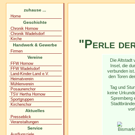
zuhause ...
Home
Geschichte
Chronik Hornow
Chronik Wadelsdorf
Kirche
"Perle der
Handwerk & Gewerbe
Firmen
Vereine
Die Altstadt
FFW Hornow
Insel, die 
FFW Wadelsdorf
verbunden ist
Land-Kinder-Land e.V.
den Toren der
Heimatverein
Mühlenverein
Tag und Stun
Posaunenchor
keine Urkunde
TSV Hertha Hornow
Spremberg er
Sportgruppen
Stadtbrände
Kirchenchor
vor
Aktuelles
Presseblick
Veranstaltungen
Service
Ausflugsziele