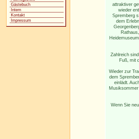
attraktiver g
Gästebuch
wieder en
Intern
Kontakt
Spremberg si
Impressum
dem Erlebn
Georgenberg
Rathaus,
Heidemuseum,
Zahlreich sin
Fuß, mit 
Wieder zur Trad
dem Spremberg 
einlädt. Auc
Musiksommer s
Wenn Sie neug