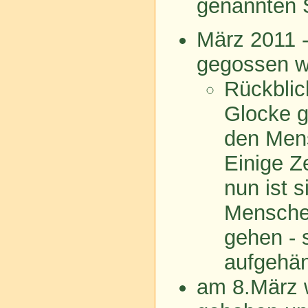
genannten 
März 2011 -
gegossen we
Rückblic
Glocke g
den Mens
Einige Z
nun ist 
Menschen
gehen - 
aufgehän
am 8.März 