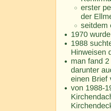
erster p
der Ellm
seitdem 
1970 wurde 
1988 suchte
Hinweisen 
man fand 2
darunter a
einen Brief
von 1988-1
Kirchendac
Kirchendec