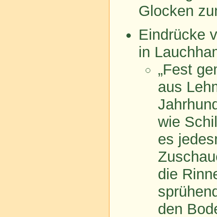
Glocken zum
Eindrücke 
in Lauchh
„Fest ge
aus Lehm
Jahrhund
wie Schi
es jedes
Zuschaue
die Rinn
sprühend
den Bode