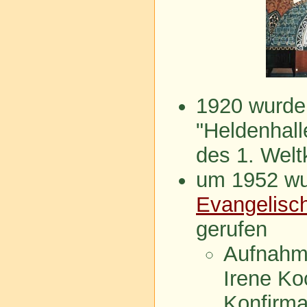
1920 wurde 
"Heldenhall
des 1. Welt
um 1952 wur
Evangelisc
gerufen
Aufnahme
Irene Ko
Konfirm