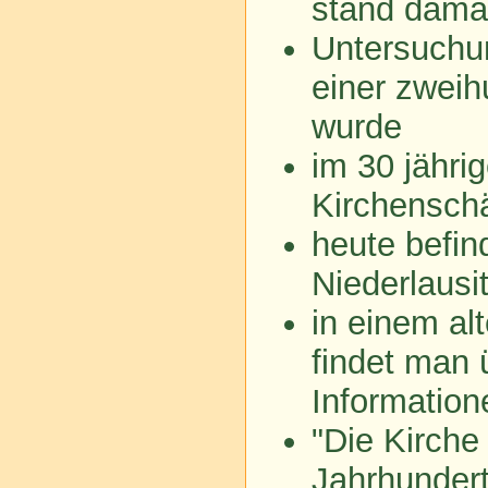
stand dama
Untersuchu
einer zweih
wurde
im 30 jährig
Kirchensch
heute befin
Niederlaus
in einem a
findet man 
Information
"Die Kirche
Jahrhundert