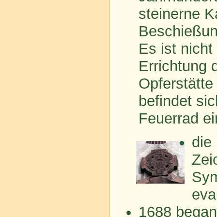
steinerne K
Beschießun
Es ist nich
Errichtung 
Opferstätt
befindet sic
Feuerrad ei
die
Zei
Sym
eva
1688 began