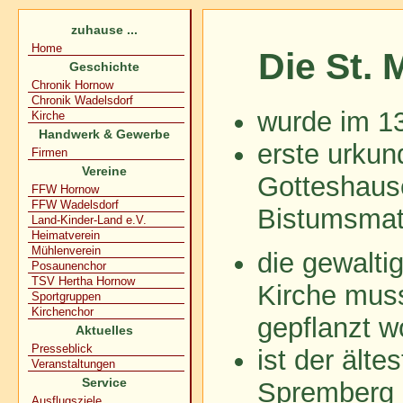
zuhause ...
Home
Die St. 
Geschichte
Chronik Hornow
Chronik Wadelsdorf
wurde im 13
Kirche
Handwerk & Gewerbe
erste urku
Firmen
Vereine
Gotteshaus
FFW Hornow
FFW Wadelsdorf
Bistumsmat
Land-Kinder-Land e.V.
Heimatverein
Mühlenverein
die gewalti
Posaunenchor
TSV Hertha Hornow
Kirche muss
Sportgruppen
Kirchenchor
gepflanzt w
Aktuelles
Presseblick
ist der älte
Veranstaltungen
Service
Spremberg
Ausflugsziele