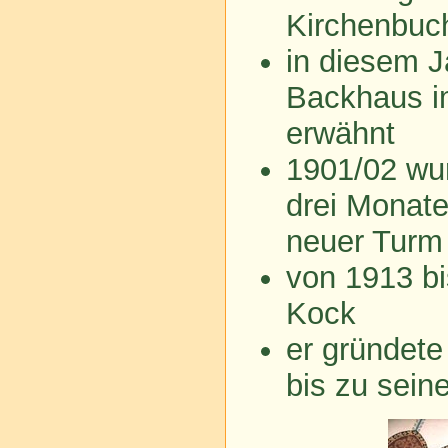
Kirchenbuc
in diesem J
Backhaus im
erwähnt
1901/02 wur
drei Monate
neuer Turm
von 1913 bi
Kock
er gründet
bis zu sein