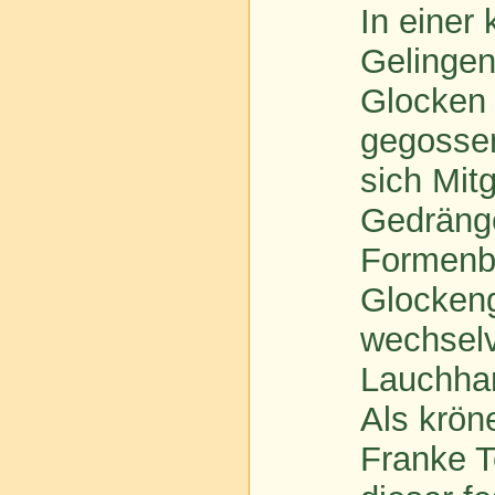
In einer
Gelingen
Glocken
gegossen
sich Mit
Gedränge
Formenba
Glockeng
wechselv
Lauchha
Als krön
Franke T