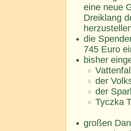
eine neue 
Dreiklang d
herzustelle
die Spende
745 Euro ei
bisher ein
Vattenfal
der Vol
der Spa
Tyczka 
großen Dank 