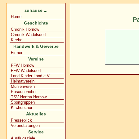
zuhause ...
Home
Pa
Geschichte
Chronik Hornow
Chronik Wadelsdorf
Kirche
Handwerk & Gewerbe
Firmen
Vereine
FFW Hornow
FFW Wadelsdorf
Land-Kinder-Land e.V.
Heimatverein
Mühlenverein
Posaunenchor
TSV Hertha Hornow
Sportgruppen
Kirchenchor
Aktuelles
Presseblick
Veranstaltungen
Service
Ausflugsziele