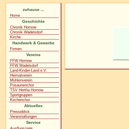
zuhause ...
Home
Geschichte
Chronik Hornow
Chronik Wadelsdorf
Kirche
Handwerk & Gewerbe
Firmen
Vereine
FFW Hornow
FFW Wadelsdorf
Land-Kinder-Land e.V.
Heimatverein
Mühlenverein
Posaunenchor
TSV Hertha Hornow
Sportgruppen
Kirchenchor
Aktuelles
Presseblick
Veranstaltungen
Service
Ausflugsziele