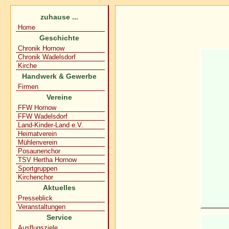
zuhause ...
Home
Geschichte
Chronik Hornow
Chronik Wadelsdorf
Kirche
Handwerk & Gewerbe
Firmen
Vereine
FFW Hornow
FFW Wadelsdorf
Land-Kinder-Land e.V.
Heimatverein
Mühlenverein
Posaunenchor
TSV Hertha Hornow
Sportgruppen
Kirchenchor
Aktuelles
Presseblick
Veranstaltungen
Service
Ausflugsziele