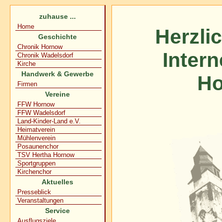
zuhause ...
Home
Herzli
Geschichte
Chronik Hornow
Inter
Chronik Wadelsdorf
Kirche
Handwerk & Gewerbe
Ho
Firmen
Vereine
FFW Hornow
FFW Wadelsdorf
Land-Kinder-Land e.V.
Heimatverein
Mühlenverein
Posaunenchor
TSV Hertha Hornow
Sportgruppen
Kirchenchor
Aktuelles
Presseblick
Veranstaltungen
Service
Ausflugsziele